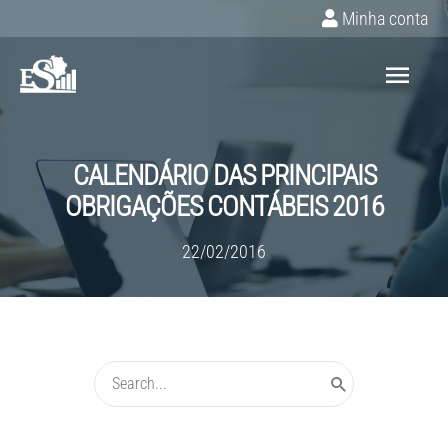
Ir
Minha conta
para
Menu
o
conteúdo
princ
CALENDÁRIO DAS PRINCIPAIS
OBRIGAÇÕES CONTÁBEIS 2016
22/02/2016
Procurar: