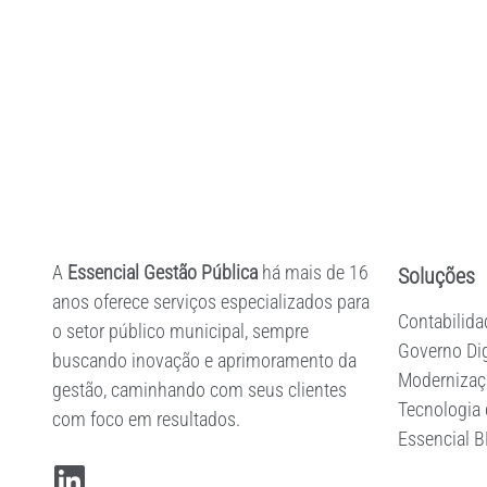
Imagine aumentar a eficácia na arrecadação de t
serviços de TI e na segurança das informações.
A
Essencial Gestão Pública
há mais de 16
Soluções
anos oferece serviços especializados para
Contabilida
o setor público municipal, sempre
Governo Dig
buscando inovação e aprimoramento da
Modernizaçã
gestão, caminhando com seus clientes
Tecnologia
com foco em resultados.
Essencial 