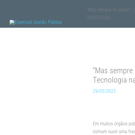
Ir
“Mas sempre foi assim”:
para
29/05/2025
o
conteúdo
“Mas sempre 
Tecnologia n
29/05/2025
Em muitos órgãos públ
comum ouvir uma fras