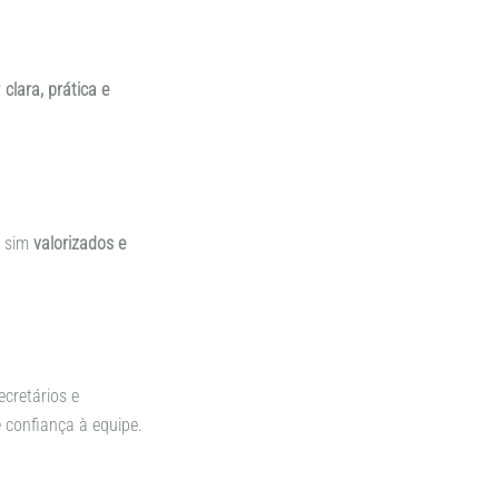
r
clara, prática e
s sim
valorizados e
secretários e
 confiança à equipe.