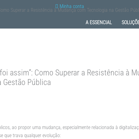
Minha conta
 Como Superar a Resistência à Mudança com Tecnologia na Gestão Públ
A ESSENCIAL
SOLUÇÕ
foi assim”: Como Superar a Resistência à 
a Gestão Pública
icos, ao propor uma mudança, especialmente relacionada à digitalizaç
e que trava qualquer evolução: