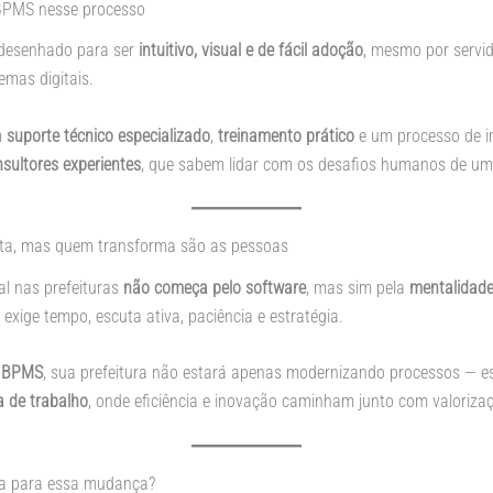
 BPMS nesse processo
 desenhado para ser
intuitivo, visual e de fácil adoção
, mesmo por servi
emas digitais.
m
suporte técnico especializado
,
treinamento prático
e um processo de 
ultores experientes
, que sabem lidar com os desafios humanos de uma 
nta, mas quem transforma são as pessoas
al nas prefeituras
não começa pelo software
, mas sim pela
mentalidade
 exige tempo, escuta ativa, paciência e estratégia.
l BPMS
, sua prefeitura não estará apenas modernizando processos — e
 de trabalho
, onde eficiência e inovação caminham junto com valoriza
ta para essa mudança?