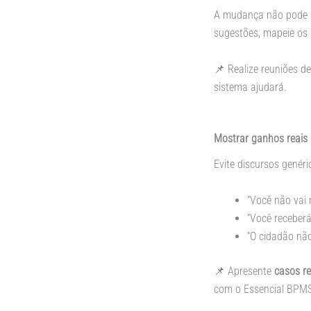
A mudança não pode se
sugestões, mapeie os
📌 Realize reuniões d
sistema ajudará.
Mostrar ganhos reais 
Evite discursos genér
“Você não vai 
“Você receberá
“O cidadão não
📌
Apresente
casos re
com o Essencial BPMS